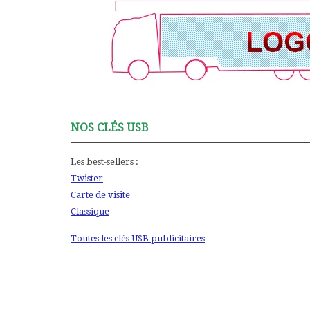
NOS CLÉS USB
Les best-sellers :
Twister
Carte de visite
Classique
Toutes les clés USB publicitaires