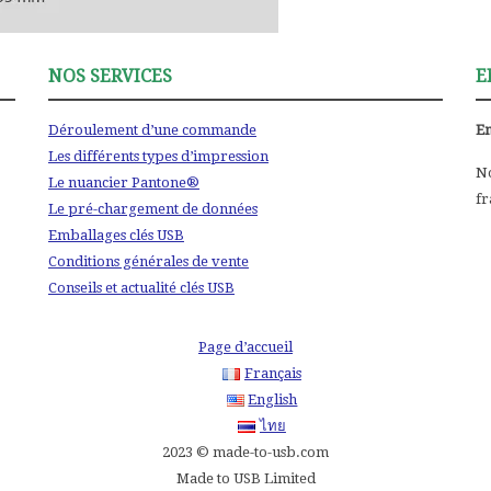
NOS SERVICES
E
Déroulement d’une commande
Em
Les différents types d’impression
No
Le nuancier Pantone®
fr
Le pré-chargement de données
Emballages clés USB
Conditions générales de vente
Conseils et actualité clés USB
Page d’accueil
Français
English
ไทย
2023 © made-to-usb.com
Made to USB Limited